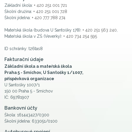
Základní škola:
+ 420 251 001 721
Školní družina:
+ 420 251 001 728
Školní jídelna:
+ 420 777 788 274
Mateřská škola (budova U Santošky 178):
+ 420 251 563 240
,
Mateřská škola v ZŠ (Veverky):
+ 420 734 254 595
ID schránky: t26tas8
Fakturační údaje
Základní škola a mateřská škola
Praha 5 - Smíchov, U Santošky 1/1007,
příspěvková organizace
U Santošky 1007/1
150 00 Praha 5 - Smíchov
IČ: 69781907
Bankovní účty
Škola: 161443427/0300
Školní jídelna: 633051/0100
Autobusové spojení