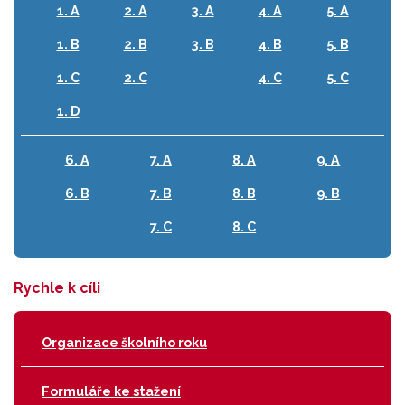
1. A
2. A
3. A
4. A
5. A
1. B
2. B
3. B
4. B
5. B
1. C
2. C
4. C
5. C
1. D
6. A
7. A
8. A
9. A
6. B
7. B
8. B
9. B
7. C
8. C
Rychle k cíli
Organizace školního roku
Formuláře ke stažení