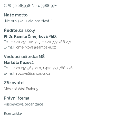
GPS: 50.0659381N, 14.3988197E
Naše motto
„Ne pro školu, ale pro život…“
Ředitelka školy
PhDr. Kamila Čmejrková PhD.
Tel.:
+ 420 251 001 723
,
+ 420 777 788 271
E-mail:
cmejrkova@santoska.cz
Vedoucí učitelka MŠ
Markéta Rozová
Tel.:
+ 420 251 563 240
,
+ 420 777 788 276
E-mail:
rozova@santoska.cz
Zřizovatel
Městská část Praha 5
Právní forma
Příspěvková organizace
Kontakty