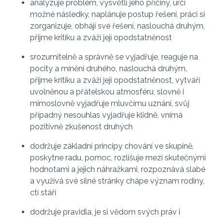
analyzuje problém, vysvětlí jeho příčiny, určí
možné následky, naplánuje postup řešení, práci si
zorganizuje, obhájí své řešení, naslouchá druhým,
přijme kritiku a zváží její opodstatněnost
srozumitelně a správně se vyjadřuje, reaguje na
pocity a mínění druhého, naslouchá druhým,
přijme kritiku a zváží její opodstatněnost, vytváří
uvolněnou a přátelskou atmosféru, slovně i
mimoslovně vyjadřuje mluvčímu uznání, svůj
případný nesouhlas vyjadřuje klidně, vnímá
pozitivně zkušenost druhých
dodržuje základní principy chování ve skupině,
poskytne radu, pomoc, rozlišuje mezi skutečnými
hodnotami a jejich náhražkami, rozpoznává slabé
a využívá své silné stránky chápe význam rodiny,
ctí stáří
dodržuje pravidla, je si vědom svých práv i