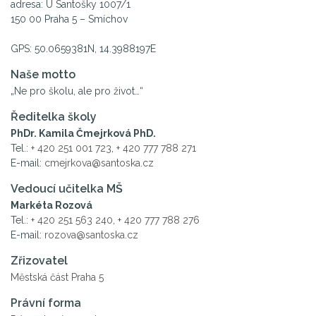
adresa: U Santošky 1007/1
150 00 Praha 5 – Smíchov
GPS: 50.0659381N, 14.3988197E
Naše motto
„Ne pro školu, ale pro život…“
Ředitelka školy
PhDr. Kamila Čmejrková PhD.
Tel.:
+ 420 251 001 723
,
+ 420 777 788 271
E-mail:
cmejrkova@santoska.cz
Vedoucí učitelka MŠ
Markéta Rozová
Tel.:
+ 420 251 563 240
,
+ 420 777 788 276
E-mail:
rozova@santoska.cz
Zřizovatel
Městská část Praha 5
Právní forma