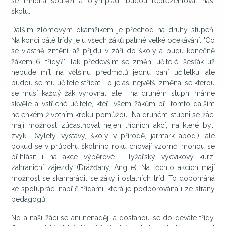
se mnoha soutěží a olympiád, budou reprezentovat naší
školu.
Dalším zlomovým okamžikem je přechod na druhý stupeň.
Na konci páté třídy je u všech žáků patrné velké očekávání: "Co
se vlastně změní, až přijdu v září do školy a budu konečně
žákem 6. třídy?" Tak především se změní učitelé, šesťák už
nebude mít na většinu předmětů jednu paní učitelku, ale
budou se mu učitelé střídat. To je asi největší změna, se kterou
se musí každý žák vyrovnat, ale i na druhém stupni máme
skvělé a vstřícné učitele, kteří všem žákům při tomto dalším
nelehkém životním kroku pomůžou. Na druhém stupni se žáci
mají možnost zúčastňovat nejen třídních akcí, na které byli
zvyklí (výlety, výstavy, školy v přírodě, jarmark apod.), ale
pokud se v průběhu školního roku chovají vzorně, mohou se
přihlásit i na akce výběrové - lyžařský výcvikový kurz,
zahraniční zájezdy (Drážďany, Anglie). Na těchto akcích mají
možnost se skamarádit se žáky i ostatních tříd. To dopomáhá
ke spolupráci napříč třídami, která je podporována i ze strany
pedagogů.
No a naši žáci se ani nenadějí a dostanou se do deváté třídy.