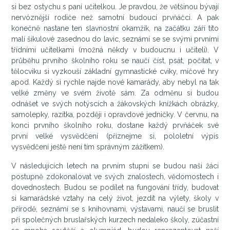
si bez ostychu s paní učitelkou. Je pravdou, že většinou bývají
nervóznější rodiče než samotní budoucí prvňáčci. A pak
konečně nastane ten slavnostní okamžik, na začátku září tito
malí šikulové zasednou do lavic, seznámí se se svými prvními
třídními učitelkami (možná někdy v budoucnu i učiteli). V
průběhu prvního školního roku se naučí číst, psát, počítat, v
tělocviku si vyzkouší základní gymnastické cviky, míčové hry
apod. Každý si rychle najde nové kamarády, aby nebyl na tak
velké změny ve svém životě sám. Za odměnu si budou
odnášet ve svých notýscích a žákovských knížkách obrázky,
samolepky, razítka, později i opravdové jedničky. V červnu, na
konci prvního školního roku, dostane každý prvňáček své
první velké vysvědčení (přiznejme si, pololetní výpis
vysvědčení ještě není tím správným zážitkem).
V následujících letech na prvním stupni se budou naši žáci
postupně zdokonalovat ve svých znalostech, vědomostech i
dovednostech. Budou se podílet na fungování třídy, budovat
si kamarádské vztahy na celý život, jezdit na výlety, školy v
přírodě, seznámí se s knihovnami, výstavami, naučí se bruslit
při společných bruslařských kurzech nedaleko školy, zúčastní