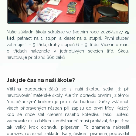
Naše základní škola sdružuje ve školním roce 2026/2027
25
tříd
, patnáct na 1. stupni a deset na 2. stupni. První stupeň
zahrnuje 1. – 5. třídu, druhý stupeň 6. – 9. třídu. Více informací
o třídách naleznete v jednotlivých sekcích tříd. Školu
navštěvuje přibližně 660 žáků.
Jak jde čas na naší škole?
Většina budoucích žáků se s naší školou setká již při
navštěvování mateřské školy. Ale tím opravdu prvním již téměř
"dospěláckým" krokem je pro naše budoucí žáčky zvládnutí
všech připravených nástrah při zápisu do první třídy. Každý,
kdo se chce stát členem našeho kolektivu žáků, učitelů,
vychovatelek a dalších zaměstnanců musí prokázat, že je již na
tak velký krok opravdu připraven. To znamená nakreslit
obrázek, rozeznat základní tvary, číslice i písmena, popovídat