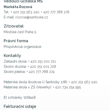
Vedoucí učitelka MŠ
Markéta Rozová
Tel.:
+ 420 251 563 240
,
+ 420 777 788 276
E-mail:
rozova@santoska.cz
Zřizovatel
Městská část Praha 5
Právní forma
Příspěvková organizace
Kontakty
Základní škola:
+ 420 251 001 721
Školní družina:
+ 420 251 001 728
Školní jídelna:
+ 420 777 788 274
Mateřská škola (budova U Santošky 178):
+ 420 251 563 240
,
Mateřská škola v ZŠ (Veverky):
+ 420 734 254 595
ID schránky: t26tas8
Fakturační údaje