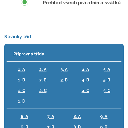
Přehled všech prázdnin a svátků
Stránky tříd
Přípravná třída
1. A
2. A
3. A
4. A
5. A
1. B
2. B
3. B
4. B
5. B
1. C
2. C
4. C
5. C
1. D
6. A
7. A
8. A
9. A
6. B
7. B
8. B
9. B