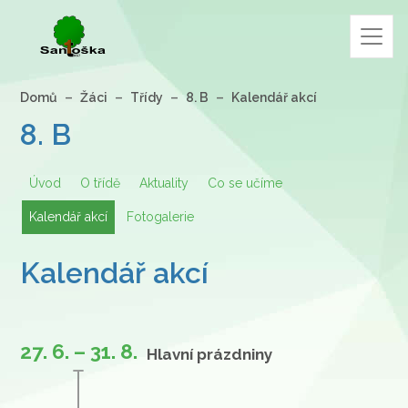
Domů
Žáci
Třídy
8. B
Kalendář akcí
8. B
Úvod
O třídě
Aktuality
Co se učíme
Kalendář akcí
Fotogalerie
Kalendář akcí
27. 6. – 31. 8.
Hlavní prázdniny