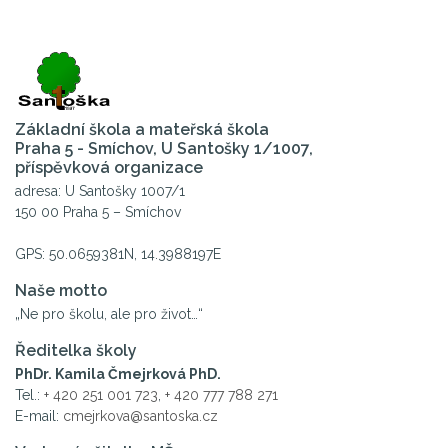
Základní škola a mateřská škola
Praha 5 - Smíchov, U Santošky 1/1007,
příspěvková organizace
adresa: U Santošky 1007/1
150 00 Praha 5 – Smíchov
GPS: 50.0659381N, 14.3988197E
Naše motto
„Ne pro školu, ale pro život…“
Ředitelka školy
PhDr. Kamila Čmejrková PhD.
Tel.:
+ 420 251 001 723
,
+ 420 777 788 271
E-mail:
cmejrkova@santoska.cz