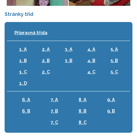
Stránky tříd
Přípravná třída
1. A
2. A
3. A
4. A
5. A
1. B
2. B
3. B
4. B
5. B
1. C
2. C
4. C
5. C
1. D
6. A
7. A
8. A
9. A
6. B
7. B
8. B
9. B
7. C
8. C