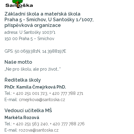
Základní škola a mateřská škola
Praha 5 - Smíchov, U Santošky 1/1007,
příspěvková organizace
adresa: U Santošky 1007/1
150 00 Praha 5 – Smíchov
GPS: 50.0659381N, 14.3988197E
Naše motto
„Ne pro školu, ale pro život…“
Ředitelka školy
PhDr. Kamila Čmejrková PhD.
Tel.:
+ 420 251 001 723
,
+ 420 777 788 271
E-mail:
cmejrkova@santoska.cz
Vedoucí učitelka MŠ
Markéta Rozová
Tel.:
+ 420 251 563 240
,
+ 420 777 788 276
E-mail:
rozova@santoska.cz