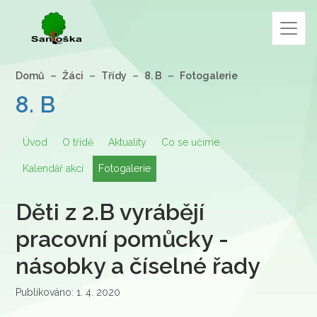
Domů
Žáci
Třídy
8. B
Fotogalerie
8. B
Úvod
O třídě
Aktuality
Co se učíme
Kalendář akcí
Fotogalerie
Děti z 2.B vyrábějí
pracovní pomůcky -
násobky a číselné řady
Publikováno: 1. 4. 2020