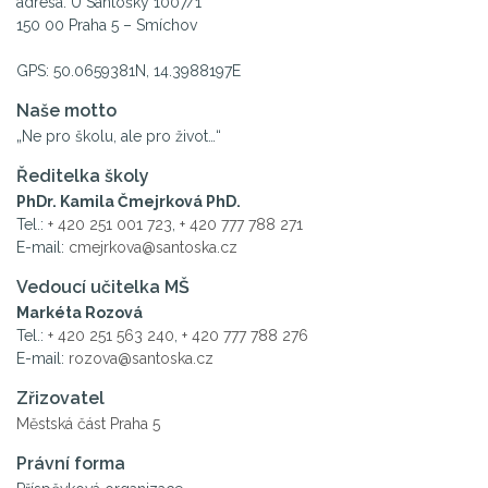
adresa: U Santošky 1007/1
150 00 Praha 5 – Smíchov
GPS: 50.0659381N, 14.3988197E
Naše motto
„Ne pro školu, ale pro život…“
Ředitelka školy
PhDr. Kamila Čmejrková PhD.
Tel.:
+ 420 251 001 723
,
+ 420 777 788 271
E-mail:
cmejrkova@santoska.cz
Vedoucí učitelka MŠ
Markéta Rozová
Tel.:
+ 420 251 563 240
,
+ 420 777 788 276
E-mail:
rozova@santoska.cz
Zřizovatel
Městská část Praha 5
Právní forma