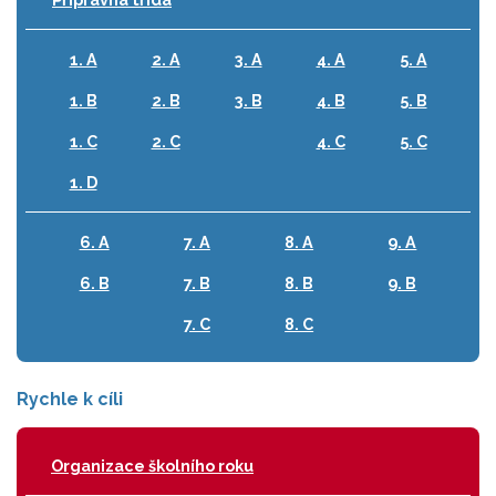
1. A
2. A
3. A
4. A
5. A
1. B
2. B
3. B
4. B
5. B
1. C
2. C
4. C
5. C
1. D
6. A
7. A
8. A
9. A
6. B
7. B
8. B
9. B
7. C
8. C
Rychle k cíli
Organizace školního roku