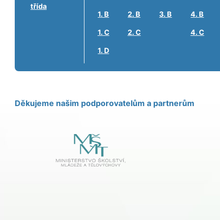
třída
1. B
2. B
3. B
4. B
1. C
2. C
4. C
1. D
Děkujeme našim podporovatelům a partnerům