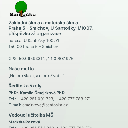
Základní škola a mateřská škola
Praha 5 - Smíchov, U Santošky 1/1007,
příspěvková organizace
adresa: U Santošky 1007/1
150 00 Praha 5 – Smíchov
GPS: 50.0659381N, 14.3988197E
Naše motto
„Ne pro školu, ale pro život…“
Ředitelka školy
PhDr. Kamila Čmejrková PhD.
Tel.:
+ 420 251 001 723
,
+ 420 777 788 271
E-mail:
cmejrkova@santoska.cz
Vedoucí učitelka MŠ
Markéta Rozová
Tel.:
+ 420 251 563 240
,
+ 420 777 788 276