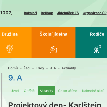
/1007,
Bakaláři
Bellhop
Jídelníček ZŠ
Organizace ŠR
Družina
Školní jídelna
Rodiče
Domů
Žáci
Třídy
9. A
Aktuality
9. A
Úvod
O třídě
Aktuality
Co se učíme
Kalendář akcí
Projektový den- Karlštejn