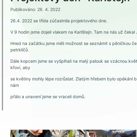
Publikováno: 26. 4. 2022
26.4. 2022 se třída zúčastnila projektového dne.
V 9 hodin jsme dojeli vlakem na Karlštejn. Tam na nás už čekal 
Hned na začátku jsme měli možnost se seznámit s pěničkou čer
petrklíčů.
Dále kopcem jsme se vyšplhali na malý palouk se vzácnou květ
křoví, aby
se květiny mohly lépe rozrůstat. Zlatým hřebem bylo opékání bu
nám
přálo a unavení jsme se vraceli domů.