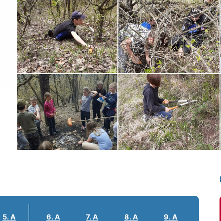
5. A
6. A
7. A
8. A
9. A