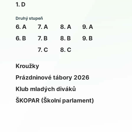
1. D
Druhý stupeň
6. A
7. A
8. A
9. A
6. B
7. B
8. B
9. B
7. C
8. C
Kroužky
Prázdninové tábory 2026
Klub mladých diváků
ŠKOPAR (Školní parlament)