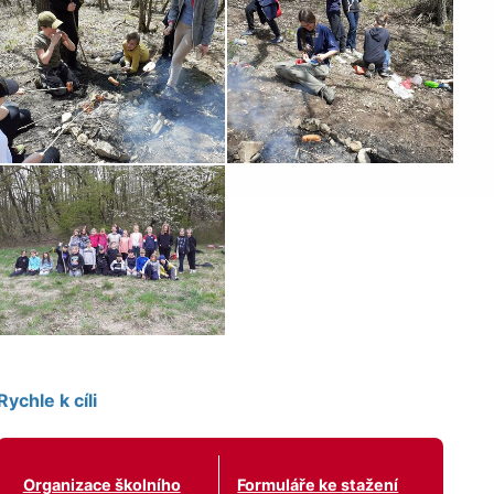
Rychle k cíli
Organizace školního
Formuláře ke stažení