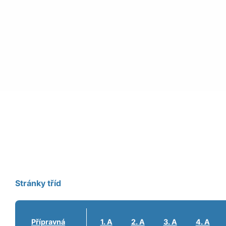
Stránky tříd
Přípravná
1. A
2. A
3. A
4. A