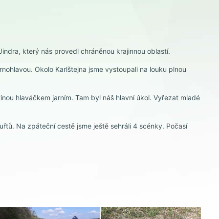
Jindra, který nás provedl chráněnou krajinnou oblastí.
nohlavou. Okolo Karlštejna jsme vystoupali na louku plnou
inou hlaváčkem jarním. Tam byl náš hlavní úkol. Vyřezat mladé
řtů. Na zpáteční cestě jsme ještě sehráli 4 scénky. Počasí