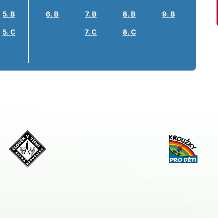
5. B
6. B
7. B
8. B
9. B
5. C
7. C
8. C