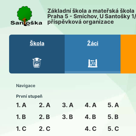
Základní škola a mateřská škola
Praha 5 - Smíchov, U Santošky 1
příspěvková organizace
Škola
Žáci
Navigace
První stupeň
1. A
2. A
3. A
4. A
5. A
1. B
2. B
3. B
4. B
5. B
1. C
2. C
4. C
5. C