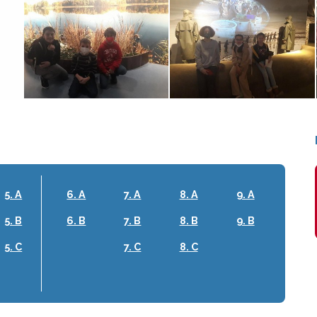
5. A
6. A
7. A
8. A
9. A
5. B
6. B
7. B
8. B
9. B
5. C
7. C
8. C