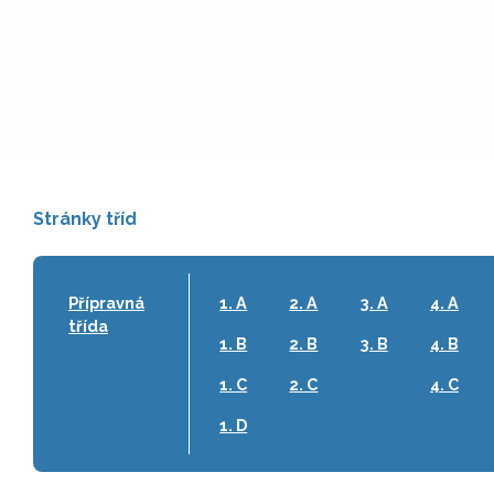
Stránky tříd
Přípravná
1. A
2. A
3. A
4. A
třída
1. B
2. B
3. B
4. B
1. C
2. C
4. C
1. D