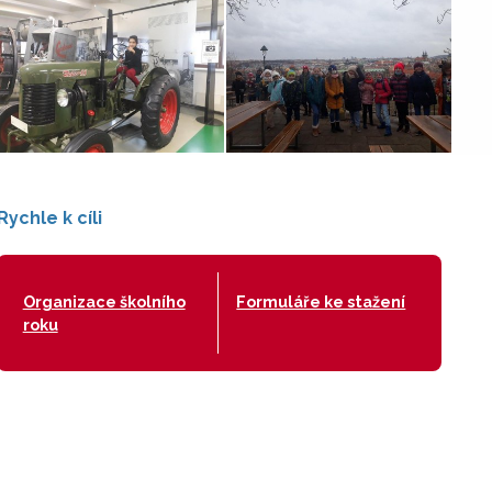
Rychle k cíli
Organizace školního
Formuláře ke stažení
roku