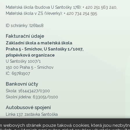
Mateřská škola (budova U Santošky 178):
+ 420 251 563 240
,
Mateřská škola v ZŠ (Veverky):
+ 420 734 254 595
ID schránky: t26tas8
Fakturační údaje
Základní škola a mateřská škola
Praha 5 - Smíchov, U Santošky 1/1007,
příspěvková organizace
U Santošky 1007/1
150 00 Praha 5 - Smíchov
IČ: 69781907
Bankovní účty
Škola: 161443427/0300
Školní jídelna: 633051/0100
Autobusové spojení
Linka 137, zastávka Santoška
ím webových stránek pouze taková cookies, která jsou nezbytně