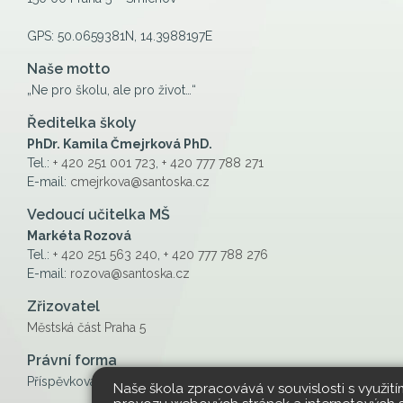
GPS: 50.0659381N, 14.3988197E
Naše motto
„Ne pro školu, ale pro život…“
Ředitelka školy
PhDr. Kamila Čmejrková PhD.
Tel.:
+ 420 251 001 723
,
+ 420 777 788 271
E-mail:
cmejrkova@santoska.cz
Vedoucí učitelka MŠ
Markéta Rozová
Tel.:
+ 420 251 563 240
,
+ 420 777 788 276
E-mail:
rozova@santoska.cz
Zřizovatel
Městská část Praha 5
Právní forma
Příspěvková organizace
Naše škola zpracovává v souvislosti s využit