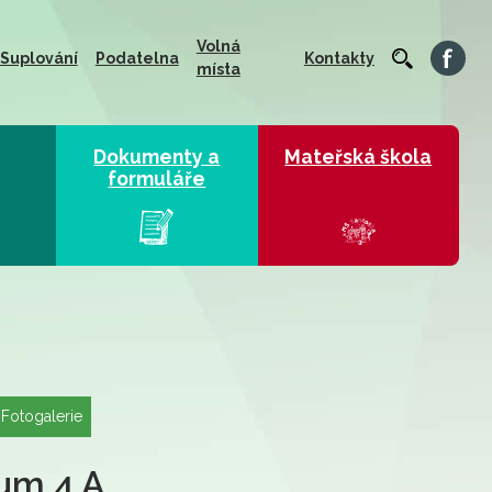
Volná
Suplování
Podatelna
Kontakty
místa
Dokumenty a
Mateřská škola
formuláře
Fotogalerie
um 4.A