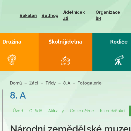
Jídelníček
Organizace
Bakaláři
Bellhop
ZŠ
ŠR
Družina
Školní jídelna
Rodiče
Domů
Žáci
Třídy
8. A
Fotogalerie
8. A
Úvod
O třídě
Aktuality
Co se učíme
Kalendář akcí
Národní zemědělské muze