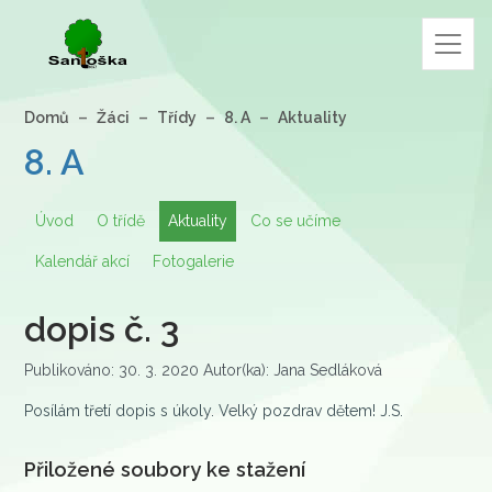
Domů
Žáci
Třídy
8. A
Aktuality
8. A
Úvod
O třídě
Aktuality
Co se učíme
Kalendář akcí
Fotogalerie
dopis č. 3
Publikováno: 30. 3. 2020 Autor(ka): Jana Sedláková
Posílám třetí dopis s úkoly. Velký pozdrav dětem! J.S.
Přiložené soubory ke stažení