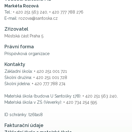
Markéta Rozová
Tel.:
+ 420 251 563 240
,
+ 420 777 788 276
E-mail:
rozova@santoska.cz
Zřizovatel
Městská část Praha 5
Právní forma
Příspěvková organizace
Kontakty
Základní škola:
+ 420 251 001 721
Školní družina:
+ 420 251 001 728
Školní jídelna:
+ 420 777 788 274
Mateřská škola (budova U Santošky 178):
+ 420 251 563 240
,
Mateřská škola v ZŠ (Veverky):
+ 420 734 254 595
ID schránky: t26tas8
Fakturační údaje