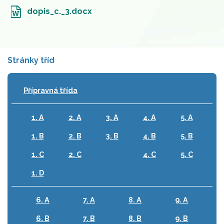
dopis_c._3.docx
Stránky tříd
Přípravná třída
1. A
2. A
3. A
4. A
5. A
1. B
2. B
3. B
4. B
5. B
1. C
2. C
4. C
5. C
1. D
6. A
7. A
8. A
9. A
6. B
7. B
8. B
9. B