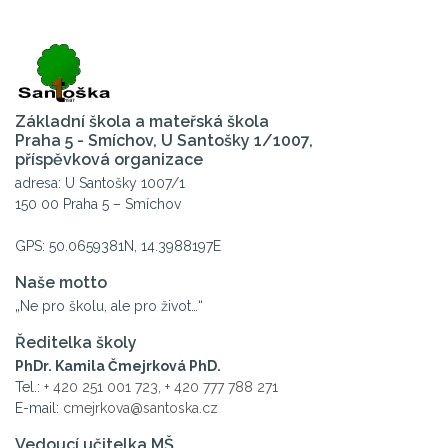
Základní škola a mateřská škola
Praha 5 - Smíchov, U Santošky 1/1007,
příspěvková organizace
adresa: U Santošky 1007/1
150 00 Praha 5 – Smíchov
GPS: 50.0659381N, 14.3988197E
Naše motto
„Ne pro školu, ale pro život…“
Ředitelka školy
PhDr. Kamila Čmejrková PhD.
Tel.:
+ 420 251 001 723
,
+ 420 777 788 271
E-mail:
cmejrkova@santoska.cz
Vedoucí učitelka MŠ