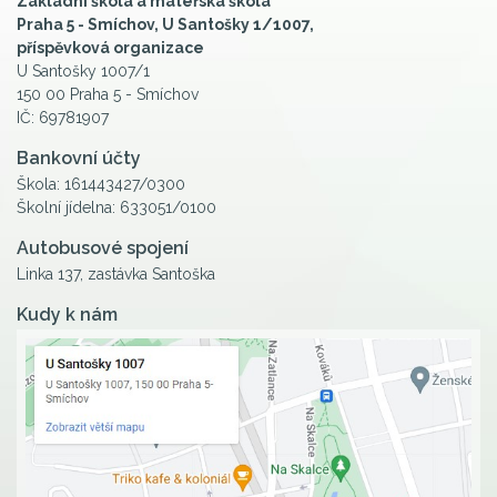
Základní škola a mateřská škola
Praha 5 - Smíchov, U Santošky 1/1007,
příspěvková organizace
U Santošky 1007/1
150 00 Praha 5 - Smíchov
IČ: 69781907
Bankovní účty
Škola: 161443427/0300
Školní jídelna: 633051/0100
Autobusové spojení
Linka 137, zastávka Santoška
Kudy k nám