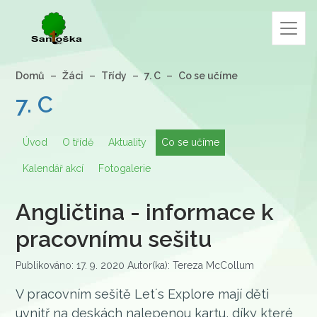
Domů
Žáci
Třídy
7. C
Co se učíme
7. C
Úvod
O třídě
Aktuality
Co se učíme
Kalendář akcí
Fotogalerie
Angličtina - informace k
pracovnímu sešitu
Publikováno: 17. 9. 2020 Autor(ka): Tereza McCollum
V pracovním sešitě Let´s Explore mají děti
uvnitř na deskách nalepenou kartu, díky které