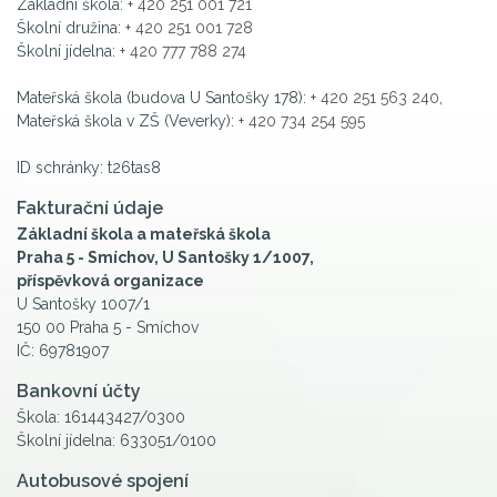
Základní škola:
+ 420 251 001 721
Školní družina:
+ 420 251 001 728
Školní jídelna:
+ 420 777 788 274
Mateřská škola (budova U Santošky 178):
+ 420 251 563 240
,
Mateřská škola v ZŠ (Veverky):
+ 420 734 254 595
ID schránky: t26tas8
Fakturační údaje
Základní škola a mateřská škola
Praha 5 - Smíchov, U Santošky 1/1007,
příspěvková organizace
U Santošky 1007/1
150 00 Praha 5 - Smíchov
IČ: 69781907
Bankovní účty
Škola: 161443427/0300
Školní jídelna: 633051/0100
Autobusové spojení