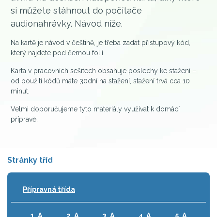
si můžete stáhnout do počítače
audionahrávky. Návod níže.
Na kartě je návod v češtině, je třeba zadat přístupový kód,
který najdete pod černou folií.
Karta v pracovních sešitech obsahuje poslechy ke stažení –
od použití kódů máte 30dní na stažení, stažení trvá cca 10
minut.
Velmi doporučujeme tyto materiály využívat k domácí
přípravě.
Stránky tříd
Přípravná třída
1. A
2. A
3. A
4. A
5. A