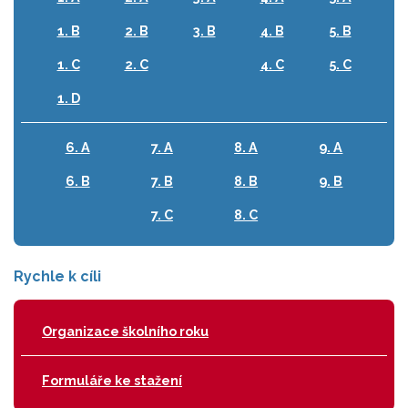
1. B
2. B
3. B
4. B
5. B
1. C
2. C
4. C
5. C
1. D
6. A
7. A
8. A
9. A
6. B
7. B
8. B
9. B
7. C
8. C
Rychle k cíli
Organizace školního roku
Formuláře ke stažení