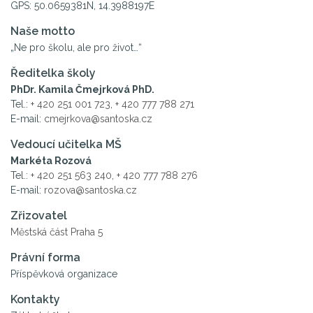
GPS: 50.0659381N, 14.3988197E
Naše motto
„Ne pro školu, ale pro život…“
Ředitelka školy
PhDr. Kamila Čmejrková PhD.
Tel.:
+ 420 251 001 723
,
+ 420 777 788 271
E-mail:
cmejrkova@santoska.cz
Vedoucí učitelka MŠ
Markéta Rozová
Tel.:
+ 420 251 563 240
,
+ 420 777 788 276
E-mail:
rozova@santoska.cz
Zřizovatel
Městská část Praha 5
Právní forma
Příspěvková organizace
Kontakty