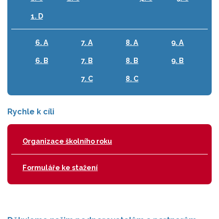
1. D
6. A
7. A
8. A
9. A
6. B
7. B
8. B
9. B
7. C
8. C
Rychle k cíli
Organizace školního roku
Formuláře ke stažení