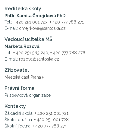
Ředitelka školy
PhDr. Kamila Čmejrková PhD.
Tel.:
+ 420 251 001 723
,
+ 420 777 788 271
E-mail:
cmejrkova@santoska.cz
Vedoucí učitelka MŠ
Markéta Rozová
Tel.:
+ 420 251 563 240
,
+ 420 777 788 276
E-mail:
rozova@santoska.cz
Zřizovatel
Městská část Praha 5
Právní forma
Příspěvková organizace
Kontakty
Základní škola:
+ 420 251 001 721
Školní družina:
+ 420 251 001 728
Školní jídelna:
+ 420 777 788 274