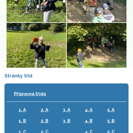
Stránky tříd
Přípravná třída
1. A
2. A
3. A
4. A
5. A
1. B
2. B
3. B
4. B
5. B
1. C
2. C
4. C
5. C