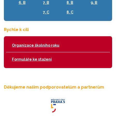
6. B
7. B
8. B
9. B
7. C
8. C
Rychle k cíli
Organizace školního roku
Formuláře ke stažení
Děkujeme našim podporovatelům a partnerům