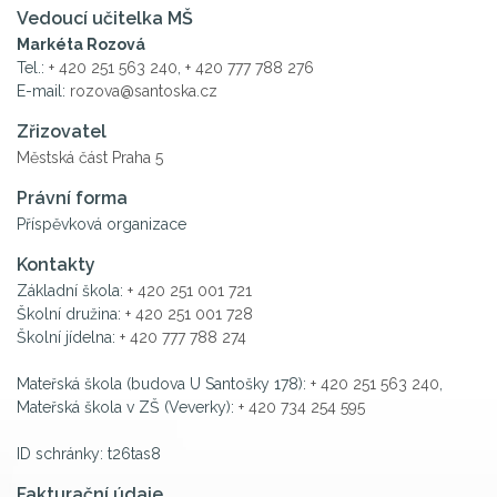
Vedoucí učitelka MŠ
Markéta Rozová
Tel.:
+ 420 251 563 240
,
+ 420 777 788 276
E-mail:
rozova@santoska.cz
Zřizovatel
Městská část Praha 5
Právní forma
Příspěvková organizace
Kontakty
Základní škola:
+ 420 251 001 721
Školní družina:
+ 420 251 001 728
Školní jídelna:
+ 420 777 788 274
Mateřská škola (budova U Santošky 178):
+ 420 251 563 240
,
Mateřská škola v ZŠ (Veverky):
+ 420 734 254 595
ID schránky: t26tas8
Fakturační údaje