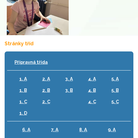
Stránky tříd
Přípravná třída
1. A
2. A
3. A
4. A
5. A
1. B
2. B
3. B
4. B
5. B
1. C
2. C
4. C
5. C
1. D
6. A
7. A
8. A
9. A