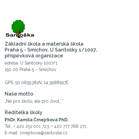
Základní škola a mateřská škola
Praha 5 - Smíchov, U Santošky 1/1007,
příspěvková organizace
adresa: U Santošky 1007/1
150 00 Praha 5 – Smíchov
GPS: 50.0659381N, 14.3988197E
Naše motto
„Ne pro školu, ale pro život…“
Ředitelka školy
PhDr. Kamila Čmejrková PhD.
Tel.:
+ 420 251 001 723
,
+ 420 777 788 271
E-mail:
cmejrkova@santoska.cz